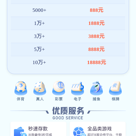
之一。他凭借出色的技术和丰富的比赛经验，在上赛
季表现抢眼，成为球队攻防两端的重要支柱。他不仅
在进攻端展现了强大的得分能力，同时也在防守方面
给予了球队重要支持。赵睿的加入，无疑加强了中国
男篮后卫线的竞争力。
另一位值得关注的是赵继伟，他以其灵活性和创造力
著称，是球队组织进攻的重要人物。在过去几年的比
赛中，他逐渐成长为一名老练的控球后卫，具备丰富
的比赛经验，并且在关键时刻能够稳定军心。赵继伟
与其他后卫之间良好的配合，将极大提升球队整体战
斗力。
此外，张镇麟也被认为是这个名单上的一颗新星。他
以其出色的身体素质和运动能力受到了教练组的青