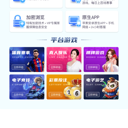
睐。作为一名年轻前锋，张镇麟在场上的灵活性以及
对篮筐极强的攻击性，都让他成为未来中国男篮重要
的一员。他有望通过此次集训进一步展示自己的潜
力。
2、周琦遗憾落选原因
周琦作为中国男篮的重要成员，其落选引发了广泛讨
论。尽管他在过去几年中表现突出，但如今面临着激
烈竞争，这使得他的位置变得岌岌可危。今年他的状
态起伏不定，尤其是在一些关键比赛中的表现未能达
到预期，这可能是导致他未能入选的重要原因之一。
与此同时，中国男篮正在经历一场更新换代。一些年
轻球员如张镇麟等逐渐崭露头角，他们的新鲜血液为
球队注入了活力，也使得周琦面临更大的压力。在这