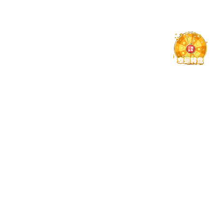
样的环境下，教练组必须做出更符合整体利益的发展
决策，因此不得不将周琦排除在外。
此外，从管理层面的考虑来看，中国男篮可能希望通
过此次集训发现更多潜力股，以构建更加具有竞争力
和深度的新阵容。因此，在选择球员时，更倾向于那
些能够适应快速变化战术体系并能够带来创新思维的
新生力量，这也是周琦遗憾落选的重要因素。
3、郭昊文落选分析
郭昊文同样是一位备受瞩目的年轻球员，他在CBA联
赛中的表现引发了不少赞誉。然而，此次却未能进入
集训名单，让不少粉丝感到失望。这背后的原因主要
与他近期状态波动有关。在高水平比赛中，他尚需磨
炼自己的技战术水平，以便更好地适应国家队需求。