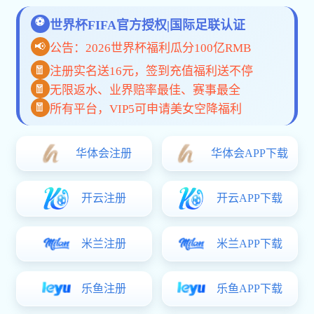
男篮集训名单揭晓赵睿赵继伟张镇
麟领衔周琦郭昊文遗憾落选