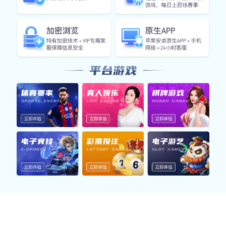
使得他无论是进攻还是防守都难以达到理想状态。
2、心理状态的困扰
其次，加兰在心理状态上的波动也是其表现低迷的重
要因素。在比赛过程中，他显得焦虑与不安，这种情
绪直接影响到了他的决策能力和执行力。例如，当面
对防守压力时，他往往选择强行出手，而不是冷静寻
找更好的机会。
此外，由于连续几场比赛表现不佳，加兰可能承受着
来自外界和自身的双重压力。这种情况下，一旦出现
失误，他就容易产生自我怀疑，从而形成恶性循环，
使得整场比赛都难以恢复状态。
最后，在关键时刻，他缺乏足够的自信来承担责任。