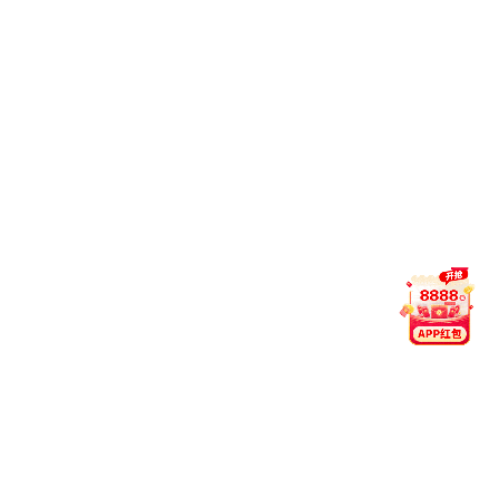
赛中并未见到这样的调整，这使得加兰始终陷入被动
局面。
最后，战术配合不足也是一个隐患。团队中其他成员
如果未能有效掩护和配合，那么即便是再优秀的控卫
也难以发挥作用。因此，需要加强整体训练，提高各
个位置之间默契度，这是提升团队竞争力的重要一
步。
4、队伍配合的不协调
最后，一个不可忽视的问题是队伍之间配合的不协
调。本场比赛中，加兰与其他队员之间缺乏良好的互
动与沟通，这使得许多进攻机会变成了空谈。在快攻
转换及阵地战中，经常出现错位或交叉跑位不及时等
情况，这些都是导致他无法顺利推进进攻的重要原