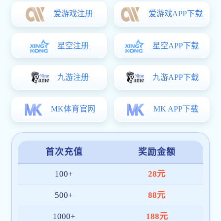
2026-05-22 00:10
95 次阅读
首页
/
体育报道
本文将针对加兰在比赛中的低迷表现进行深入分析。
加兰本场比赛16投仅中7，贡献16分、1个篮板、8次
助攻和2次抢断，罚球命中率惨淡，正负值为负24。
这一系列数据不仅反映了他个人的表现不佳，也影响
了球队整体的发挥。接下来，我们将从技术层面、心
理状态、战术安排和队伍配合四个方面，对加兰的表
现进行详细阐述，以期更好地理解他的不足之处及其
对比赛结果的影响。
1、技术层面的失误