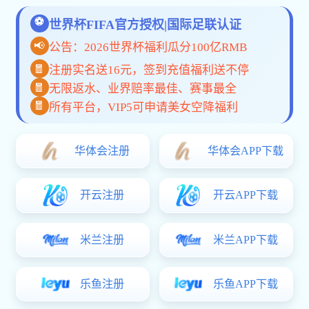
加兰表现低迷16投仅7中贡献16分
1板8助2断罚球命中率惨淡正负值
为负24